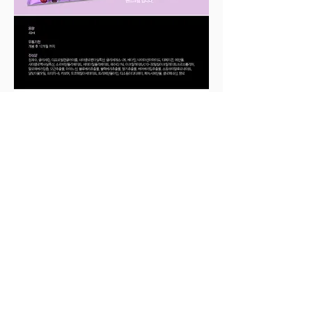
CS CENTER
02-2662-7853
MON · FRI AM 09:00 ~ PM 05:00
SAT, SUN, HOLIDAY OFF
COMPANY INFO
(주)코스메트리 서울특별시 강서구 양천로 583
우림 블루나인 비지니스센터 B동 1308호
대표번호 :
02-2662-7853
┃ Fax :
02-2662-
·
7858
┃ 대표이사 : 천재원
장진우
사업자번호 : 367-88-00288 ┃E-mai l: